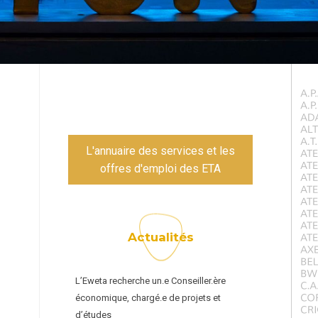
L'annuaire des services et les
offres d'emploi des ETA
Actualités
L’Eweta recherche un.e Conseiller.ère
économique, chargé.e de projets et
d’études