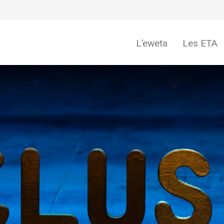
L’eweta
Les ETA
eweta