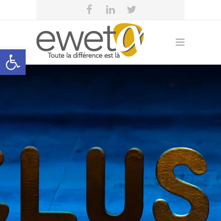
Open toolbar
eweta