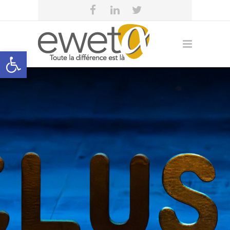
Open toolbar
eweta