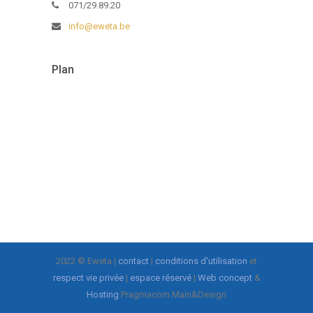
071/29.89.20
info@eweta.be
Plan
2022 © Eweta |
contact
|
conditions d'utilisation
et
respect vie privée
|
espace réservé
|
Web concept
&
Hosting
Pragmacom Main&Design