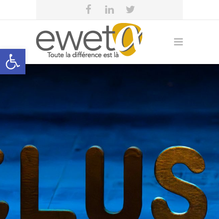
Open toolbar
eweta