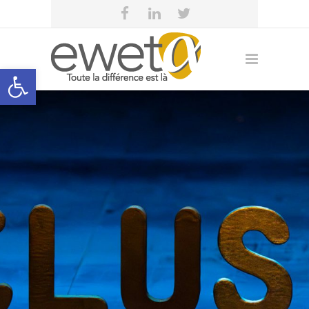
Open toolbar
eweta