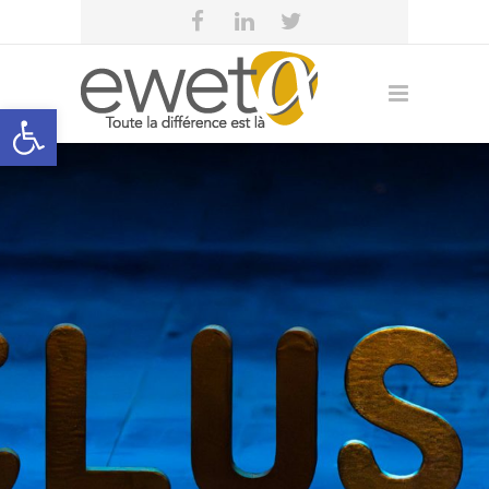
Open toolbar
eweta