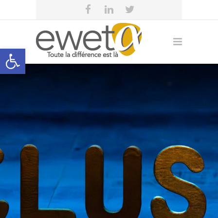
Open toolbar
eweta